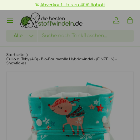
%
Abverkauf - bis zu 40% Rabatt
DIREKT ZUM INHALT
Menü
Einloggen
Eink
Suchen
Art
Alle
Startseite
Culla di Teby (AI3) - Bio-Baumwolle Hybridwindel - (EINZELN) -
Snowflakes
ZU PRODUKTINFORMATIONEN SPRINGEN