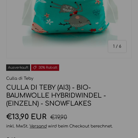
von
1
/
6
Ausverkauft
30% Rabatt
Culla di Teby
CULLA DI TEBY (AI3) - BIO-
BAUMWOLLE HYBRIDWINDEL -
(EINZELN) - SNOWFLAKES
Normaler Preis
Verkaufspreis
€13,90 EUR
€19,90
inkl. MwSt.
Versand
wird beim Checkout berechnet.