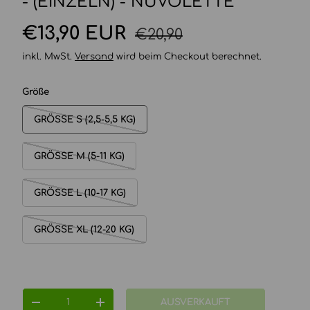
- (EINZELN) - NUVOLETTE
Normaler Preis
Verkaufspreis
€13,90 EUR
€20,90
inkl. MwSt.
Versand
wird beim Checkout berechnet.
Größe
GRÖSSE S (2,5-5,5 KG)
GRÖSSE M (5-11 KG)
GRÖSSE L (10-17 KG)
GRÖSSE XL (12-20 KG)
Anzahl
AUSVERKAUFT
MENGE VERRINGERN
MENGE ERHÖHEN