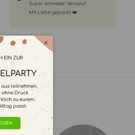
Super schneller Versand
Mit Liebe gepackt ❤️
Schließen
H EIN ZUR
ELPARTY
aus teilnehmen,
d ohne Druck
rklich zu eurem
lltag passt.
ELDEN