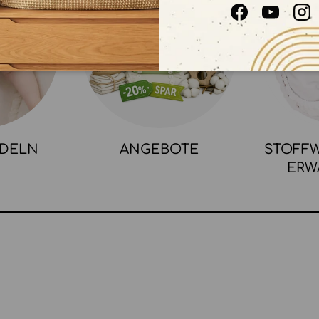
Facebook
YouTube
In
NDELN
ANGEBOTE
STOFFW
ERW