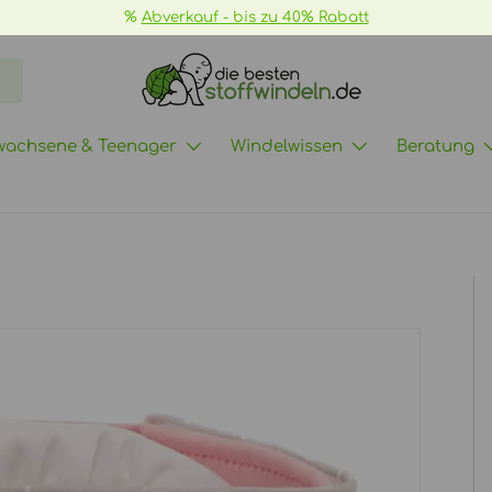
%
Abverkauf - bis zu 40% Rabatt
wachsene & Teenager
Windelwissen
Beratung