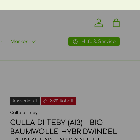
Einloggen
Einkaufst
Hilfe & Service
Marken
Ausverkauft
33% Rabatt
Culla di Teby
CULLA DI TEBY (AI3) - BIO-
BAUMWOLLE HYBRIDWINDEL