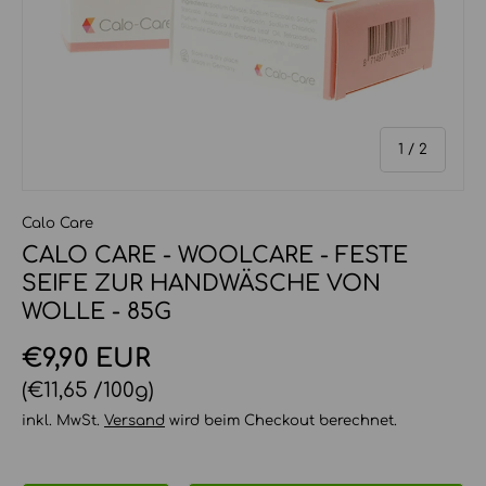
von
1
/
2
Calo Care
CALO CARE - WOOLCARE - FESTE
SEIFE ZUR HANDWÄSCHE VON
WOLLE - 85G
Normaler Preis
€9,90 EUR
Grundpreis
€11,65 /100g
inkl. MwSt.
Versand
wird beim Checkout berechnet.