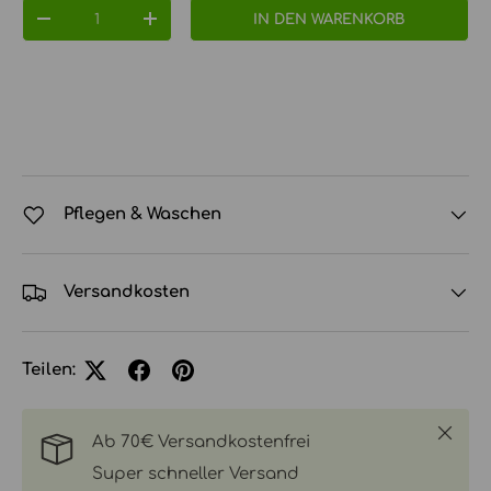
Anzahl
IN DEN WARENKORB
MENGE VERRINGERN
MENGE ERHÖHEN
Pflegen & Waschen
Versandkosten
Teilen:
Schlie
Ab 70€ Versandkostenfrei
Super schneller Versand