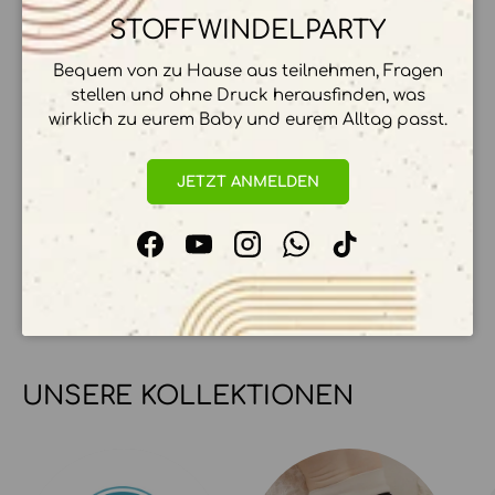
STOFFWINDELPARTY
Bequem von zu Hause aus teilnehmen, Fragen
ZAHLUNGSMÖGLICHKEITEN
stellen und ohne Druck herausfinden, was
wirklich zu eurem Baby und eurem Alltag passt.
JETZT ANMELDEN
Ihre Zahlungsinformationen werden sicher
verarbeitet. Wir speichern keine
Kreditkartendetails.
Facebook
YouTube
Instagram
WhatsApp
TikTok
UNSERE KOLLEKTIONEN