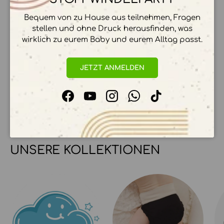
ZAHLUNGSMÖGLICHKEITEN
Bequem von zu Hause aus teilnehmen, Fragen
stellen und ohne Druck herausfinden, was
wirklich zu eurem Baby und eurem Alltag passt.
Ihre Zahlungsinformationen werden sicher
JETZT ANMELDEN
verarbeitet. Wir speichern keine
Kreditkartendetails.
Facebook
YouTube
Instagram
WhatsApp
TikTok
UNSERE KOLLEKTIONEN