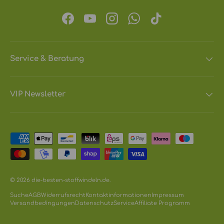
Facebook
YouTube
Instagram
WhatsApp
TikTok
Service & Beratung
VIP Newsletter
Zahlungsmethoden
© 2026
die-besten-stoffwindeln.de
.
Suche
AGB
Widerrufsrecht
Kontaktinformationen
Impressum
Versandbedingungen
Datenschutz
Service
Affiliate Programm