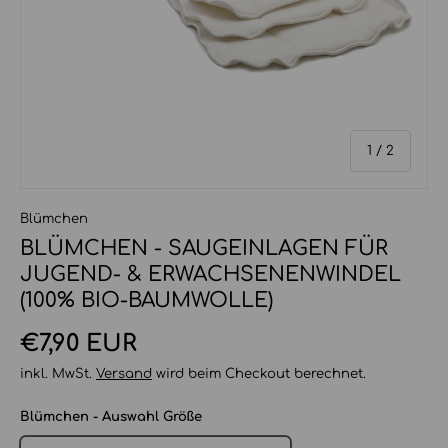
von
1
/
2
Blümchen
BLÜMCHEN - SAUGEINLAGEN FÜR
JUGEND- & ERWACHSENENWINDEL
(100% BIO-BAUMWOLLE)
Normaler Preis
€7,90 EUR
inkl. MwSt.
Versand
wird beim Checkout berechnet.
Blümchen - Auswahl Größe