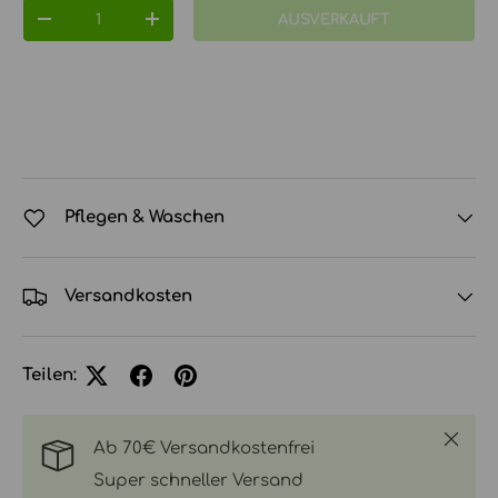
Anzahl
AUSVERKAUFT
MENGE VERRINGERN
MENGE ERHÖHEN
Pflegen & Waschen
Versandkosten
Teilen:
Schlie
Ab 70€ Versandkostenfrei
Super schneller Versand