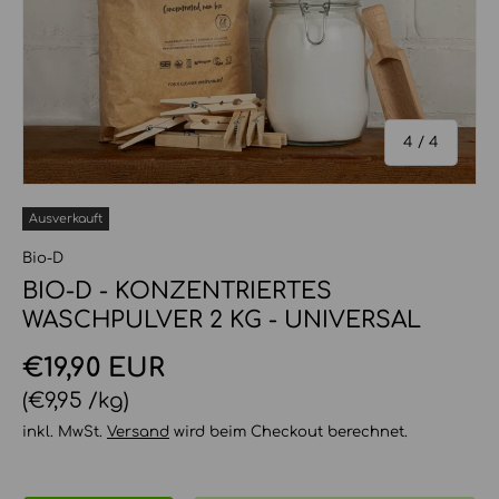
von
4
/
4
Ausverkauft
Bio-D
BIO-D - KONZENTRIERTES
WASCHPULVER 2 KG - UNIVERSAL
Normaler Preis
€19,90 EUR
Grundpreis
€9,95 /kg
inkl. MwSt.
Versand
wird beim Checkout berechnet.