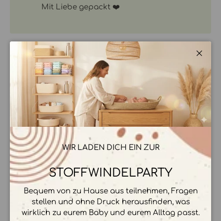
Mit Liebe gepackt ❤️
Schli
BESCHREIBUNG
ZAHLUNGSMÖGLICHKEITEN
WIR LADEN DICH EIN ZUR
STOFFWINDELPARTY
Ihre Zahlungsinformationen werden sicher
Bequem von zu Hause aus teilnehmen, Fragen
verarbeitet. Wir speichern keine
stellen und ohne Druck herausfinden, was
Kreditkartendetails.
wirklich zu eurem Baby und eurem Alltag passt.