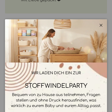
Mit Liebe gepackt ❤️
Schli
BESCHREIBUNG
ZAHLUNGSMÖGLICHKEITEN
WIR LADEN DICH EIN ZUR
STOFFWINDELPARTY
Ihre Zahlungsinformationen werden sicher
Bequem von zu Hause aus teilnehmen, Fragen
verarbeitet. Wir speichern keine
stellen und ohne Druck herausfinden, was
Kreditkartendetails.
wirklich zu eurem Baby und eurem Alltag passt.