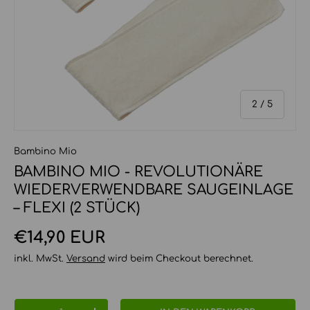
von
2
/
5
Bambino Mio
BAMBINO MIO - REVOLUTIONÄRE
WIEDERVERWENDBARE SAUGEINLAGE
– FLEXI (2 STÜCK)
Normaler Preis
€14,90 EUR
inkl. MwSt.
Versand
wird beim Checkout berechnet.
Anzahl