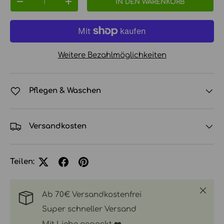
IN DEN WARENKORB
MENGE VERRINGERN
MENGE ERHÖHEN
Weitere Bezahlmöglichkeiten
Pflegen & Waschen
Versandkosten
Teilen:
Schlie
Ab 70€ Versandkostenfrei
Super schneller Versand