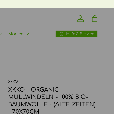
Einloggen
Einkaufst
Hilfe & Service
Marken
XKKO
XKKO - ORGANIC
MULLWINDELN - 100% BIO-
BAUMWOLLE - (ALTE ZEITEN)
- 70X70CM