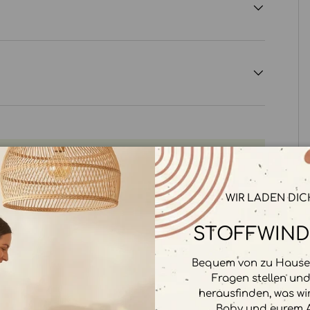
WIR LADEN DIC
rbeitet. Wir speichern keine
STOFFWIND
Bequem von zu Hause 
Fragen stellen un
herausfinden, was wi
Baby und eurem A