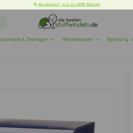
%
Abverkauf - bis zu 40% Rabatt
wachsene & Teenager
Windelwissen
Beratung