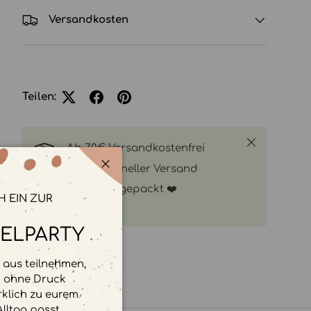
Versandkosten
Teilen:
Schließen
Ab 70€ Versandkostenfrei
Super schneller Versand
Schließen
Mit Liebe gepackt ❤️
H EIN ZUR
ELPARTY
aus teilnehmen,
d ohne Druck
rklich zu eurem
lltag passt.