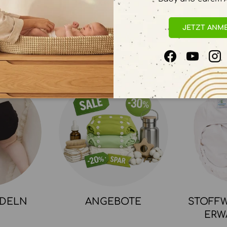
JETZT ANM
Facebook
YouTube
In
NDELN
ANGEBOTE
STOFFW
ERW