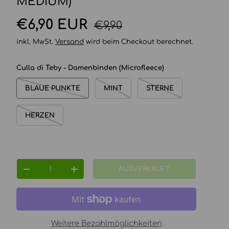
MEDIUM)
Normaler Preis
Verkaufspreis
€6,90 EUR
€9,90
inkl. MwSt.
Versand
wird beim Checkout berechnet.
Culla di Teby - Damenbinden (Microfleece)
BLAUE PUNKTE
MINT
STERNE
HERZEN
Anzahl
AUSVERKAUFT
MENGE VERRINGERN
MENGE ERHÖHEN
Weitere Bezahlmöglichkeiten