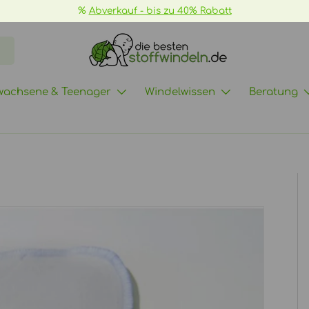
📦
GRATIS Versand ab 70€ ->
mehr Inf
wachsene & Teenager
Windelwissen
Beratung