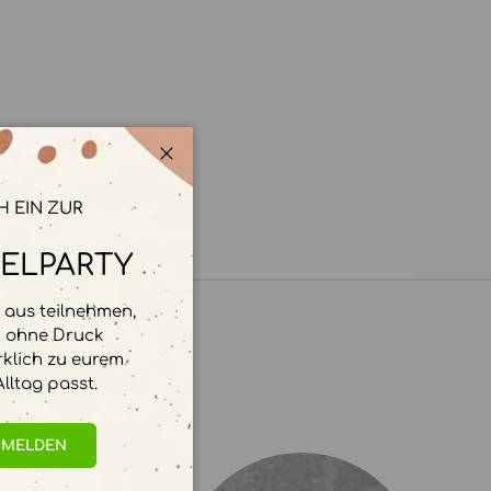
Schließen
H EIN ZUR
ELPARTY
aus teilnehmen,
d ohne Druck
rklich zu eurem
lltag passt.
NMELDEN