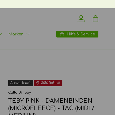
os
Einloggen
Einkaufst
Hilfe & Service
Marken
Ausverkauft
30% Rabatt
Culla di Teby
TEBY PINK - DAMENBINDEN
(MICROFLEECE) - TAG (MIDI /