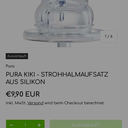
von
1
/
6
Ausverkauft
Pura
PURA KIKI - STROHHALMAUFSATZ
AUS SILIKON
Normaler Preis
€9,90 EUR
inkl. MwSt.
Versand
wird beim Checkout berechnet.
Anzahl
AUSVERKAUFT
MENGE VERRINGERN
MENGE ERHÖHEN