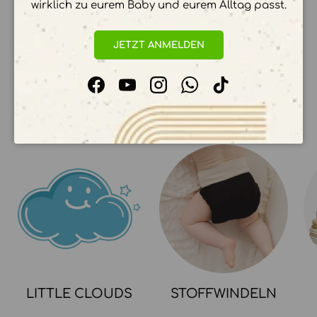
verarbeitet. Wir speichern keine
wirklich zu eurem Baby und eurem Alltag passt.
Kreditkartendetails.
JETZT ANMELDEN
Facebook
YouTube
Instagram
WhatsApp
TikTok
UNSERE KOLLEKTIONEN
LITTLE CLOUDS
STOFFWINDELN