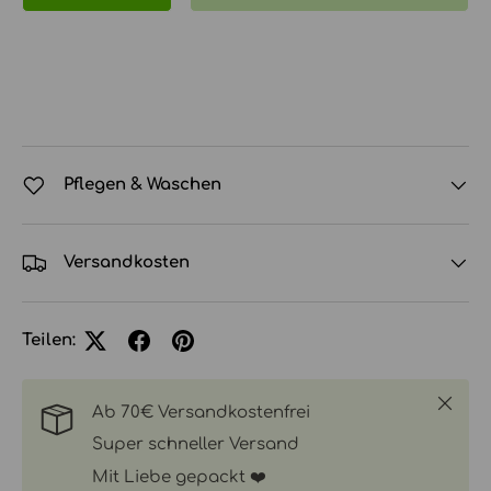
Pflegen & Waschen
Versandkosten
Teilen:
Schlie
Ab 70€ Versandkostenfrei
Super schneller Versand
Mit Liebe gepackt ❤️