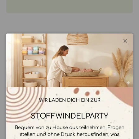
BESCHREIBUNG
Schli
HERSTELLER & HERKUNFT
ZAHLUNGSMÖGLICHKEITEN
WIR LADEN DICH EIN ZUR
STOFFWINDELPARTY
Bequem von zu Hause aus teilnehmen, Fragen
Ihre Zahlungsinformationen werden sicher
stellen und ohne Druck herausfinden, was