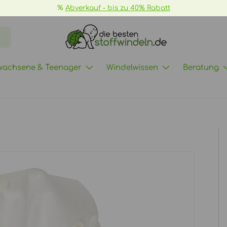
📦
GRATIS Versand ab 70€ ->
mehr Infos
wachsene & Teenager
Windelwissen
Beratung