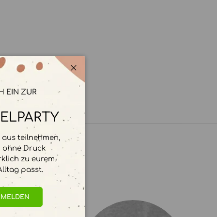
Schließen
H EIN ZUR
ELPARTY
aus teilnehmen,
d ohne Druck
rklich zu eurem
lltag passt.
NMELDEN