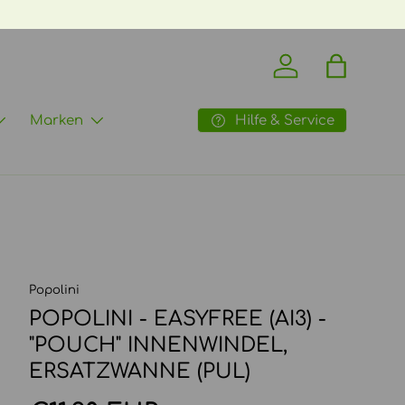
Einloggen
Einkaufst
Hilfe & Service
Marken
Popolini
POPOLINI - EASYFREE (AI3) -
"POUCH" INNENWINDEL,
ERSATZWANNE (PUL)