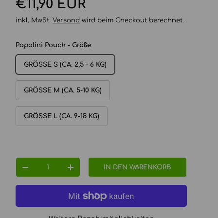
Normaler Preis
€11,90 EUR
inkl. MwSt.
Versand
wird beim Checkout berechnet.
Popolini Pouch - Größe
GRÖSSE S (CA. 2,5 - 6 KG)
GRÖSSE M (CA. 5-10 KG)
GRÖSSE L (CA. 9-15 KG)
Anzahl
IN DEN WARENKORB
MENGE VERRINGERN
MENGE ERHÖHEN