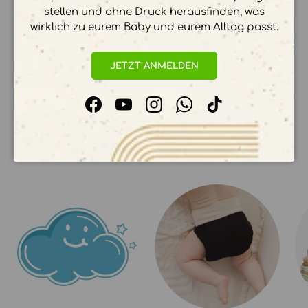
stellen und ohne Druck herausfinden, was
wirklich zu eurem Baby und eurem Alltag passt.
Ihre Zahlungsinformationen werden sicher
verarbeitet. Wir speichern keine
Kreditkartendetails.
JETZT ANMELDEN
Facebook
YouTube
Instagram
WhatsApp
TikTok
UNSERE KOLLEKTIONEN