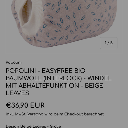
von
1
/
5
Popolini
POPOLINI - EASYFREE BIO
BAUMWOLL (INTERLOCK) - WINDEL
MIT ABHALTEFUNKTION - BEIGE
LEAVES
Normaler Preis
€36,90 EUR
inkl. MwSt.
Versand
wird beim Checkout berechnet.
Design Beige Leaves - Größe