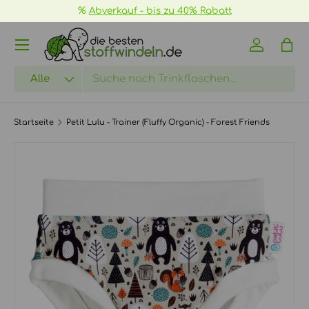
%
Abverkauf - bis zu 40% Rabatt
DIREKT ZUM INHALT
Menü
Einloggen
Eink
Suchen
Art
Alle
Startseite
Petit Lulu - Trainer (Fluffy Organic) - Forest Friends
ZU PRODUKTINFORMATIONEN SPRINGEN