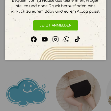
Bequem von zu Hause aus teilnehmen, Fragen
stellen und ohne Druck herausfinden, was
wirklich zu eurem Baby und eurem Alltag passt.
Ihre Zahlungsinformationen werden sicher
verarbeitet. Wir speichern keine
JETZT ANMELDEN
Kreditkartendetails.
Facebook
YouTube
Instagram
WhatsApp
TikTok
UNSERE KOLLEKTIONEN