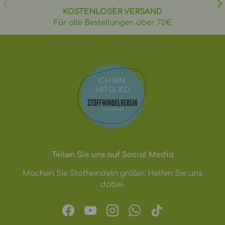
VORHERIGE
NÄ
KOSTENLOSER VERSAND
Für alle Bestellungen über 70€
Teilen Sie uns auf Social Media
Machen Sie Stoffwindeln größer. Helfen Sie uns
dabei.
Facebook
YouTube
Instagram
WhatsApp
TikTok