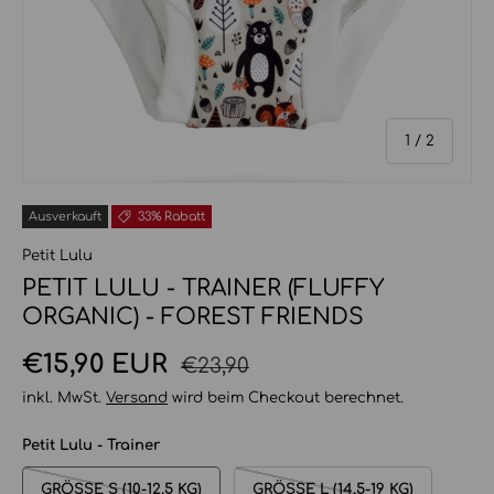
von
1
/
2
Ausverkauft
33% Rabatt
Petit Lulu
PETIT LULU - TRAINER (FLUFFY
ORGANIC) - FOREST FRIENDS
Normaler Preis
Verkaufspreis
€15,90 EUR
€23,90
inkl. MwSt.
Versand
wird beim Checkout berechnet.
Petit Lulu - Trainer
GRÖSSE S (10-12,5 KG)
GRÖSSE L (14,5-19 KG)