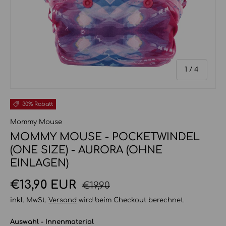
von
1
/
4
30% Rabatt
Mommy Mouse
MOMMY MOUSE - POCKETWINDEL
(ONE SIZE) - AURORA (OHNE
EINLAGEN)
Normaler Preis
Verkaufspreis
€13,90 EUR
€19,90
inkl. MwSt.
Versand
wird beim Checkout berechnet.
Auswahl - Innenmaterial