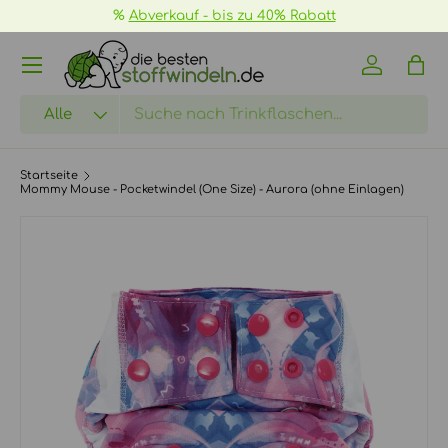
- bis zu 40% Rabatt
📦
GRATIS Versand ab
DIREKT ZUM INHALT
Menü
Einloggen
Eink
Suchen
Art
Alle
Startseite
Mommy Mouse - Pocketwindel (One Size) - Aurora (ohne Einlagen)
ZU PRODUKTINFORMATIONEN SPRINGEN