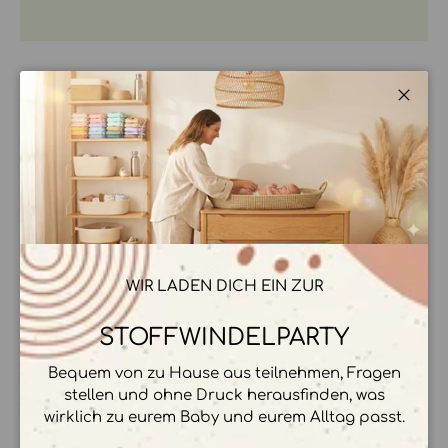
Schli
BESCHREIBUNG
ZAHLUNGSMÖGLICHKEITEN
WIR LADEN DICH EIN ZUR
STOFFWINDELPARTY
Ihre Zahlungsinformationen werden sicher
Bequem von zu Hause aus teilnehmen, Fragen
verarbeitet. Wir speichern keine
stellen und ohne Druck herausfinden, was
Kreditkartendetails.
wirklich zu eurem Baby und eurem Alltag passt.