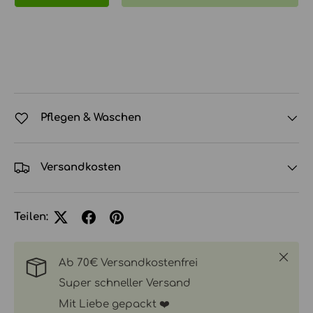
Pflegen & Waschen
Versandkosten
Teilen:
Schlie
Ab 70€ Versandkostenfrei
Super schneller Versand
Mit Liebe gepackt ❤️