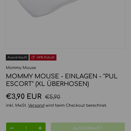
Ausverkauft
34% Rabatt
Mommy Mouse
MOMMY MOUSE - EINLAGEN - "PUL
ESCORT" (XL ÜBERHOSEN)
Normaler Preis
Verkaufspreis
€3,90 EUR
€5,90
inkl. MwSt.
Versand
wird beim Checkout berechnet.
Anzahl
AUSVERKAUFT
MENGE VERRINGERN
MENGE ERHÖHEN