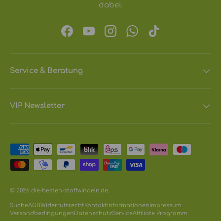
dabei.
Facebook
YouTube
Instagram
WhatsApp
TikTok
Service & Beratung
VIP Newsletter
Zahlungsmethoden
© 2026
die-besten-stoffwindeln.de
.
Suche
AGB
Widerrufsrecht
Kontaktinformationen
Impressum
Versandbedingungen
Datenschutz
Service
Affiliate Programm