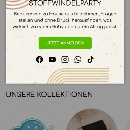
STOFFWINDELPARTY
ZAHLUNGSMÖGLICHKEITEN
Bequem von zu Hause aus teilnehmen, Fragen
stellen und ohne Druck herausfinden, was
wirklich zu eurem Baby und eurem Alltag passt.
JETZT ANMELDEN
Ihre Zahlungsinformationen werden sicher
verarbeitet. Wir speichern keine
Kreditkartendetails.
Facebook
YouTube
Instagram
WhatsApp
TikTok
UNSERE KOLLEKTIONEN