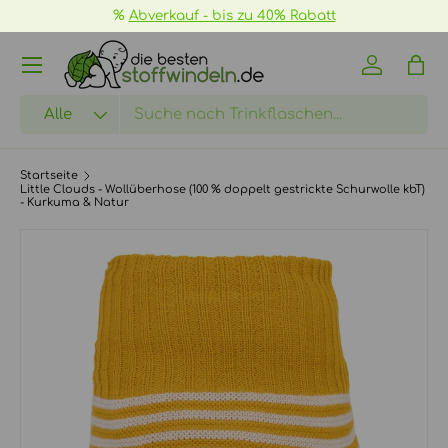
%
Abverkauf - bis zu 40% Rabatt
DIREKT ZUM INHALT
Menü
Einloggen
Eink
Suchen
Art
Alle
Startseite
Little Clouds - Wollüberhose (100 % doppelt gestrickte Schurwolle kbT)
- Kurkuma & Natur
ZU PRODUKTINFORMATIONEN SPRINGEN