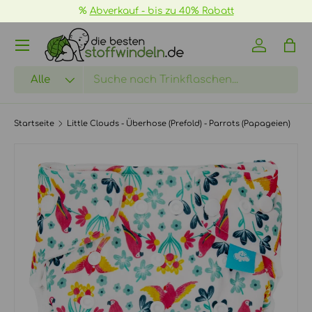
%
Abverkauf - bis zu 40% Rabatt
DIREKT ZUM INHALT
Menü
Einloggen
Eink
Suchen
Art
Alle
Startseite
Little Clouds - Überhose (Prefold) - Parrots (Papageien)
Bild 2 ist nun in der Galerieansicht verfügbar
ZU PRODUKTINFORMATIONEN SPRINGEN