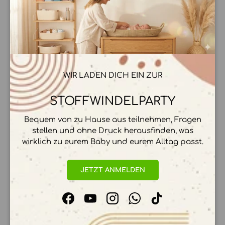
Teilen:
Schlie
Ab 70€ Versandkostenfrei
WIR LADEN DICH EIN ZUR
Super schneller Versand
Mit Liebe gepackt ❤️
STOFFWINDELPARTY
Bequem von zu Hause aus teilnehmen, Fragen
stellen und ohne Druck herausfinden, was
wirklich zu eurem Baby und eurem Alltag passt.
JETZT ANMELDEN
BESCHREIBUNG
Facebook
YouTube
Instagram
WhatsApp
TikTok