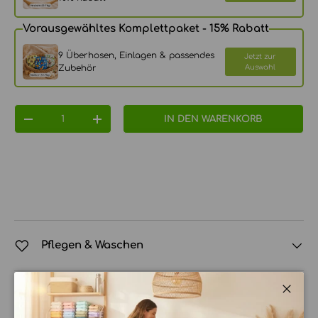
Vorausgewähltes Komplettpaket - 15% Rabatt
9 Überhosen, Einlagen & passendes
Jetzt zur
Zubehör
Auswahl
Anzahl
IN DEN WARENKORB
MENGE VERRINGERN
MENGE ERHÖHEN
Pflegen & Waschen
Versandkosten
Schli