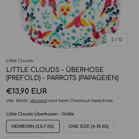
von
2
/
12
Little Clouds
LITTLE CLOUDS - ÜBERHOSE
(PREFOLD) - PARROTS (PAPAGEIEN)
Normaler Preis
€13,90 EUR
inkl. MwSt.
Versand
wird beim Checkout berechnet.
Little Clouds Überhosen - Größe
NEWBORN (3,5-7 KG)
ONE SIZE (4-15 KG)