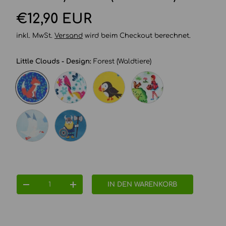
Normaler Preis
€12,90 EUR
inkl. MwSt.
Versand
wird beim Checkout berechnet.
Little Clouds - Design:
Forest (Waldtiere)
FOREST (WALDTIERE)
PARROTS (PAGAGEIEN)
PUFFIN (PAPAGEIENTAUCHER)
LITTLE RED RIDING H
SEAGULLS (MÖWEN)
VIKINGS (WIKINGER)
Anzahl
IN DEN WARENKORB
MENGE VERRINGERN
MENGE ERHÖHEN