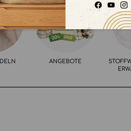
Facebook
YouTube
In
NDELN
ANGEBOTE
STOFFW
ERW