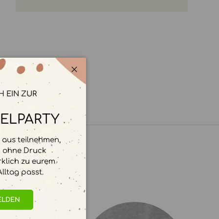
Schließen
H EIN ZUR
ELPARTY
aus teilnehmen,
d ohne Druck
rklich zu eurem
lltag passt.
ELDEN