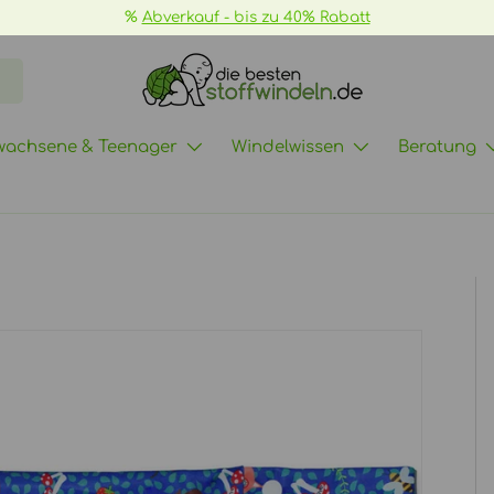
%
Abverkauf - bis zu 40% Rabatt
wachsene & Teenager
Windelwissen
Beratung