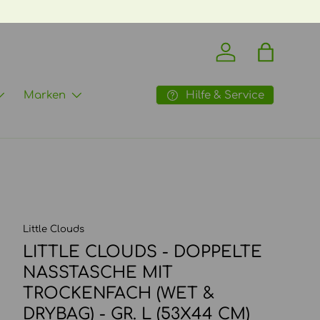
Einloggen
Einkaufst
Hilfe & Service
Marken
Little Clouds
LITTLE CLOUDS - DOPPELTE
NASSTASCHE MIT
TROCKENFACH (WET &
DRYBAG) - GR. L (53X44 CM)