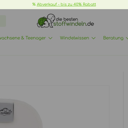
%
Abverkauf - bis zu 40% Rabatt
wachsene & Teenager
Windelwissen
Beratung