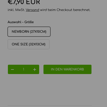
Normaler Preis
€7,90 EUR
inkl. MwSt.
Versand
wird beim Checkout berechnet.
Auswahl - Größe
NEWBORN (27X10CM)
ONE SIZE (32X13CM)
Anzahl
IN DEN WARENKORB
MENGE VERRINGERN
MENGE ERHÖHEN