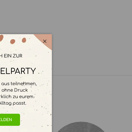
Schließen
H EIN ZUR
ELPARTY
aus teilnehmen,
d ohne Druck
rklich zu eurem
lltag passt.
ELDEN