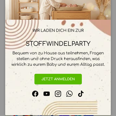
Schlie
Ab 70€ Versandkostenfrei
Super schneller Versand
WIR LADEN DICH EIN ZUR
Mit Liebe gepackt ❤️
STOFFWINDELPARTY
Bequem von zu Hause aus teilnehmen, Fragen
stellen und ohne Druck herausfinden, was
wirklich zu eurem Baby und eurem Alltag passt.
BESCHREIBUNG
JETZT ANMELDEN
Facebook
YouTube
Instagram
WhatsApp
TikTok
ZAHLUNGSMÖGLICHKEITEN