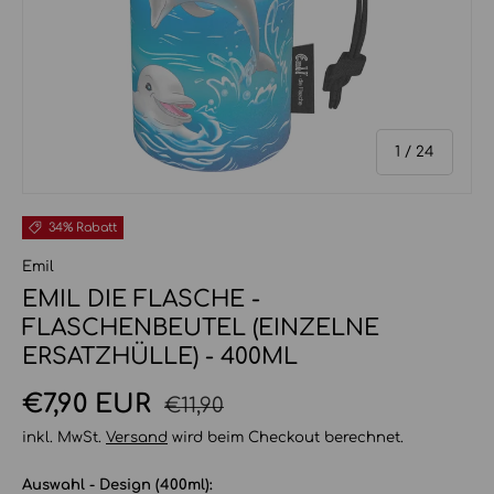
von
1
/
24
34% Rabatt
Emil
EMIL DIE FLASCHE -
FLASCHENBEUTEL (EINZELNE
ERSATZHÜLLE) - 400ML
Normaler Preis
Verkaufspreis
€7,90 EUR
€11,90
inkl. MwSt.
Versand
wird beim Checkout berechnet.
Auswahl - Design (400ml):