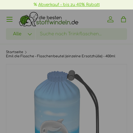
%
Abverkauf - bis zu 40% Rabatt
DIREKT ZUM INHALT
Menü
Einloggen
Eink
Suchen
Art
Alle
Startseite
Emil die Flasche - Flaschenbeutel (einzelne Ersatzhülle) - 400ml
ZU PRODUKTINFORMATIONEN SPRINGEN