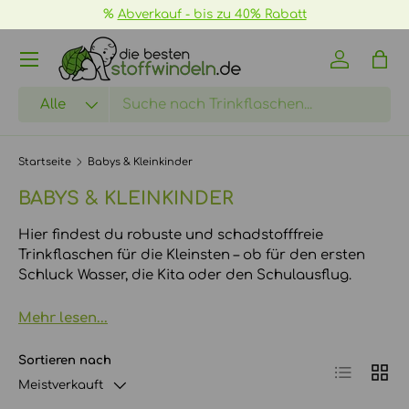
40% Rabatt
📦
GRATIS Versand ab 70€ ->
me
DIREKT ZUM INHALT
Menü
Einloggen
Eink
Suchen
Art
Alle
Startseite
Babys & Kleinkinder
BABYS & KLEINKINDER
Hier findest du robuste und schadstofffreie
Trinkflaschen für die Kleinsten – ob für den ersten
Schluck Wasser, die Kita oder den Schulausflug.
Mehr lesen...
Sortieren nach
Produktlist
Produ
Meistverkauft