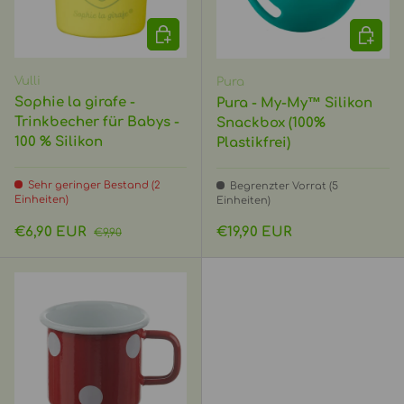
OPTIONEN AUSWÄHLEN
IN DEN
Vulli
Pura
Sophie la girafe -
Pura - My-My™ Silikon
Trinkbecher für Babys -
Snackbox (100%
100 % Silikon
Plastikfrei)
Sehr geringer Bestand (2
Begrenzter Vorrat (5
Einheiten)
Einheiten)
Verkaufspreis
Normaler Preis
Normaler Preis
€6,90 EUR
€19,90 EUR
€9,90