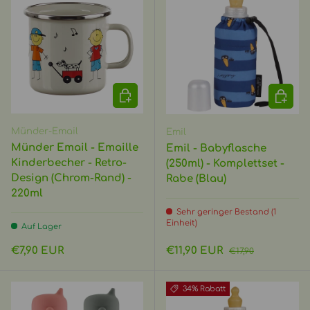
OPTIONEN AUSWÄHLEN
IN DEN
Münder-Email
Emil
Münder Email - Emaille
Emil - Babyflasche
Kinderbecher - Retro-
(250ml) - Komplettset -
Design (Chrom-Rand) -
Rabe (Blau)
220ml
Sehr geringer Bestand (1
Einheit)
Auf Lager
Normaler Preis
Verkaufspreis
Normaler Preis
€7,90 EUR
€11,90 EUR
€17,90
34% Rabatt