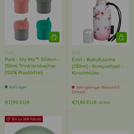
OPTIONEN AUSWÄHLEN
IN DEN
Pura
Emil
Pura - My-My™ Silikon -
Emil - Babyflasche
150ml Trinklernbecher
(250ml) - Komplettset -
(100% Plastikfrei)
Kirschblüte
Auf Lager
Sehr geringer Bestand (1
Einheit)
Normaler Preis
Verkaufspreis
Normaler Preis
€17,90 EUR
€11,90 EUR
€17,90
Bis zu 36% Rabatt