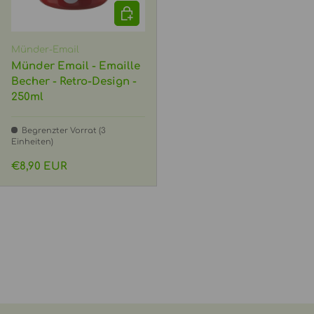
IN DEN WARENKORB
Münder-Email
Münder Email - Emaille
Becher - Retro-Design -
250ml
Begrenzter Vorrat (3
Einheiten)
Normaler Preis
€8,90 EUR