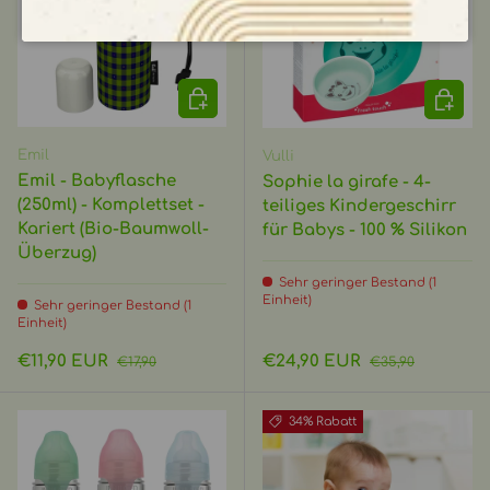
IN DEN WARENKORB
OPTIO
Emil
Vulli
Emil - Babyflasche
Sophie la girafe - 4-
(250ml) - Komplettset -
teiliges Kindergeschirr
Kariert (Bio-Baumwoll-
für Babys - 100 % Silikon
Überzug)
Sehr geringer Bestand (1
Einheit)
Sehr geringer Bestand (1
Einheit)
Verkaufspreis
Normaler Preis
Verkaufspreis
Normaler Preis
€11,90 EUR
€24,90 EUR
€17,90
€35,90
34% Rabatt