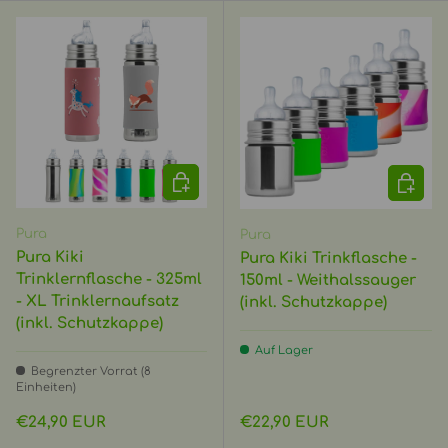
OPTIONEN AUSWÄHLEN
OPTIO
Pura
Pura
Pura Kiki
Pura Kiki Trinkflasche -
Trinklernflasche - 325ml
150ml - Weithalssauger
- XL Trinklernaufsatz
(inkl. Schutzkappe)
(inkl. Schutzkappe)
Auf Lager
Begrenzter Vorrat (8
Einheiten)
Normaler Preis
Normaler Preis
€24,90 EUR
€22,90 EUR