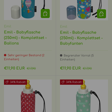
IN DEN WARENKORB
IN DEN
Emil
Emil
Emil - Babyflasche
Emil - Babyflasche
(250ml) - Komplettset -
(250ml) - Komplettset -
Ballons
Babyfanten
Sehr geringer Bestand (2
Begrenzter Vorrat (5
Einheiten)
Einheiten)
Verkaufspreis
Normaler Preis
Verkaufspreis
Normaler Preis
€11,90 EUR
€11,90 EUR
€17,90
€17,90
34% Rabatt
34% Rabatt