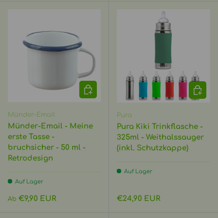
OPTIONEN AUSWÄHLEN
OPTIO
Münder-Email
Pura
Münder-Email - Meine
Pura Kiki Trinkflasche -
erste Tasse -
325ml - Weithalssauger
bruchsicher - 50 ml -
(inkl. Schutzkappe)
Retrodesign
Auf Lager
Auf Lager
Normaler Preis
Normaler Preis
€9,90 EUR
€24,90 EUR
Ab