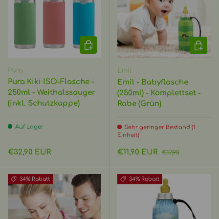
OPTIONEN AUSWÄHLEN
IN DEN
Pura
Emil
Pura Kiki ISO-Flasche -
Emil - Babyflasche
250ml - Weithalssauger
(250ml) - Komplettset -
(inkl. Schutzkappe)
Rabe (Grün)
Auf Lager
Sehr geringer Bestand (1
Einheit)
Normaler Preis
Verkaufspreis
Normaler Preis
€32,90 EUR
€11,90 EUR
€17,90
34% Rabatt
34% Rabatt