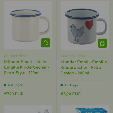
OPTIONEN AUSWÄHLEN
OPTIO
Münder-Email
Münder-Email
Münder Email - kleiner
Münder Email - Emaille
Emaille Kinderbecher -
Kinderbecher - Retro-
Retro-Style - 120ml
Design - 200ml
Auf Lager
Auf Lager
Normaler Preis
Normaler Preis
€7,90 EUR
€8,90 EUR