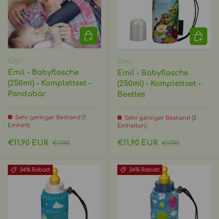
IN DEN WARENKORB
IN DEN
Emil
Emil
Emil - Babyflasche
Emil - Babyflasche
(250ml) - Komplettset -
(250ml) - Komplettset -
Pandabär
Beetles
Sehr geringer Bestand (1
Sehr geringer Bestand (2
Einheit)
Einheiten)
Verkaufspreis
Normaler Preis
Verkaufspreis
Normaler Preis
€11,90 EUR
€11,90 EUR
€17,90
€17,90
34% Rabatt
34% Rabatt