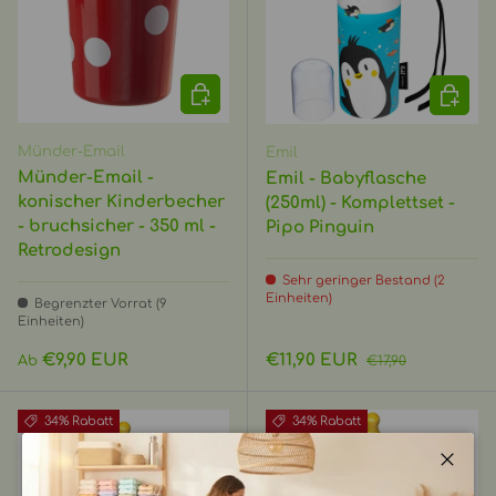
OPTIONEN AUSWÄHLEN
IN DEN
Münder-Email
Emil
Münder-Email -
Emil - Babyflasche
konischer Kinderbecher
(250ml) - Komplettset -
- bruchsicher - 350 ml -
Pipo Pinguin
Retrodesign
Sehr geringer Bestand (2
Einheiten)
Begrenzter Vorrat (9
Einheiten)
Normaler Preis
Verkaufspreis
Normaler Preis
€9,90 EUR
€11,90 EUR
Ab
€17,90
34% Rabatt
34% Rabatt
Schli