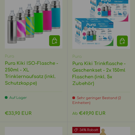
OPTIONEN AUSWÄHLEN
OPTIO
Pura
Pura
Pura Kiki ISO-Flasche -
Pura Kiki Trinkflasche -
250ml - XL
Geschenkset - 2x 150ml
Trinklernaufsatz (inkl.
Flaschen (inkl. 5x
Schutzkappe)
Zubehör)
Auf Lager
Sehr geringer Bestand (2
Einheiten)
Normaler Preis
Normaler Preis
€33,90 EUR
€49,90 EUR
Ab
34% Rabatt