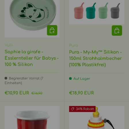
OPTIONEN AUSWÄHLEN
OPTIO
Vulli
Pura
Sophie la girafe -
Pura - My-My™ Silikon -
Esslernteller für Babys -
150ml Strohhalmbecher
100 % Silikon
(100% Plastikfrei)
Begrenzter Vorrat (7
Auf Lager
Einheiten)
Verkaufspreis
Normaler Preis
Normaler Preis
€10,90 EUR
€18,90 EUR
€16,90
34% Rabatt