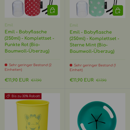
IN DEN WARENKORB
IN DEN
Emil
Emil
Emil - Babyflasche
Emil - Babyflasche
(250ml) - Komplettset -
(250ml) - Komplettset -
Punkte Rot (Bio-
Sterne Mint (Bio-
Baumwoll-Überzug)
Baumwoll-Überzug)
Sehr geringer Bestand (2
Sehr geringer Bestand (1
Einheiten)
Einheit)
Verkaufspreis
Normaler Preis
Verkaufspreis
Normaler Preis
€11,90 EUR
€11,90 EUR
€17,90
€17,90
Bis zu 30% Rabatt