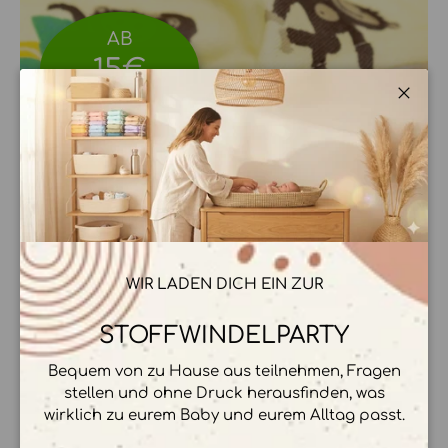
AB
15€
ÜBERHOSEN
Schli
WIR LADEN DICH EIN ZUR
STOFFWINDEL ÜBERHOSEN
Einfach mal testen
STOFFWINDELPARTY
Bequem von zu Hause aus teilnehmen, Fragen
stellen und ohne Druck herausfinden, was
STOFFWINDELPARTY
wirklich zu eurem Baby und eurem Alltag passt.