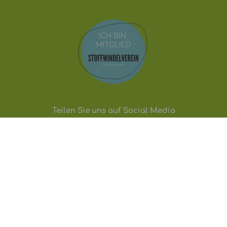
Teilen Sie uns auf Social Media
Machen Sie Stoffwindeln größer. Helfen Sie uns
dabei.
Facebook
YouTube
Instagram
WhatsApp
TikTok
Service & Beratung